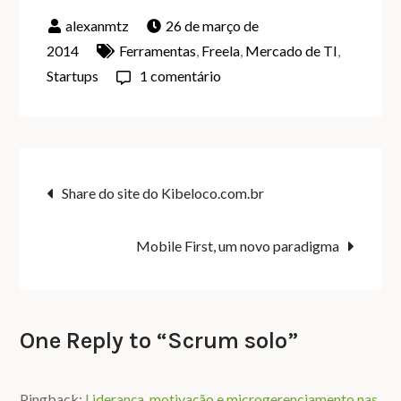
26 de março de
2014
Ferramentas
,
Freela
,
Mercado de TI
,
em
Startups
1 comentário
Scrum
solo
Navegação
Share do site do Kibeloco.com.br
de
Mobile First, um novo paradigma
Post
One Reply to “Scrum solo”
Pingback:
Liderança, motivação e microgerenciamento nas