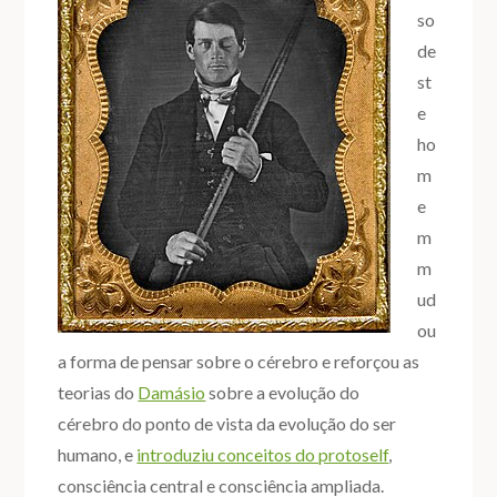
so
de
st
e
ho
m
e
m
m
ud
ou
a forma de pensar sobre o cérebro e reforçou as
teorias do
Damásio
sobre a evolução do
cérebro do ponto de vista da evolução do ser
humano, e
introduziu conceitos do protoself
,
consciência central e consciência ampliada.