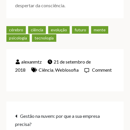
despertar da consciência.
cérebro
ciência
evolução
futuro
mente
psicologia
tecnologia
21 de setembro de
2018
Ciência
,
Weblosofia
Comment
on
Desvendando
o
mistério
Navegação
da
Gestão na nuvem: por que a sua empresa
consciência
precisa?
com