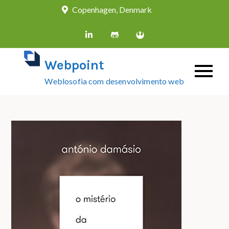
Skip
Copenhagen, Denmark
to
content
Webpoint
Weblosofia com desenvolvimento web