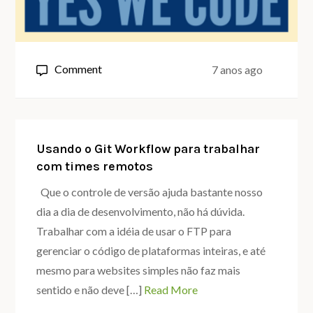
on
Comment
7 anos ago
Github
Sponsor,
seja
patrocinado
Usando o Git Workflow para trabalhar
com times remotos
pelas
suas
Que o controle de versão ajuda bastante nosso
contribuições
dia a dia de desenvolvimento, não há dúvida.
Open
Trabalhar com a idéia de usar o FTP para
Source
gerenciar o código de plataformas inteiras, e até
mesmo para websites simples não faz mais
sentido e não deve […]
Read More