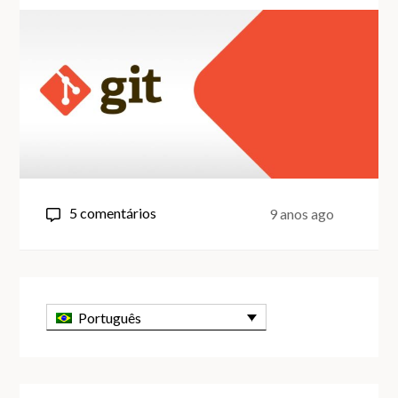
em
5 comentários
9 anos ago
Usando
o
Git
Workflow
Português
para
trabalhar
com