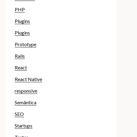
PHP
Plugins
Plugins
Prototype
Rails
React
React Native
responsive
Semântica
SEO
Startups