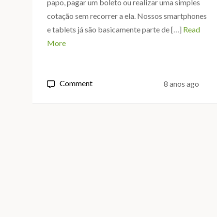
papo, pagar um boleto ou realizar uma simples
cotação sem recorrer a ela. Nossos smartphones
e tablets já são basicamente parte de […]
Read
More
on
Comment
8 anos ago
Como
usar
a
tecnologia
de
forma
inteligente