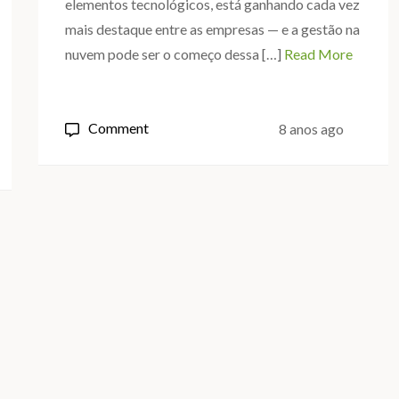
elementos tecnológicos, está ganhando cada vez
mais destaque entre as empresas — e a gestão na
nuvem pode ser o começo dessa […]
Read More
on
Comment
8 anos ago
Gestão
na
nuvem:
por
que
a
sua
empresa
precisa?