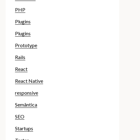
PHP
Plugins
Plugins
Prototype
Rails
React
React Native
responsive
Semântica
SEO
Startups