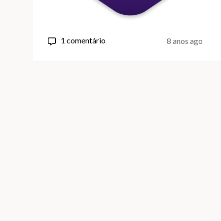
em
1 comentário
8 anos ago
7
motivos
para
(ainda)
usar
(e
continuar)
com
o
Bootstrap