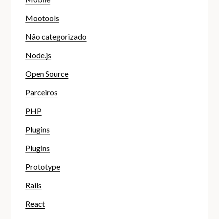
Mootools
Não categorizado
Node.js
Open Source
Parceiros
PHP
Plugins
Plugins
Prototype
Rails
React