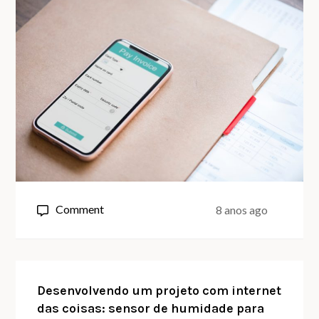
on
Comment
8 anos ago
Open
Banking:
o
futuro
Desenvolvendo um projeto com internet
das coisas: sensor de humidade para
dos