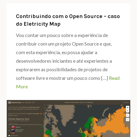
projeto
com
Contribuindo com o Open Source – caso
do Eletricity Map
internet
das
Vou contar um pouco sobre a experiência de
coisas:
contribuir com um projeto Open Source e que,
sensor
com esta experiência, eu possa ajudar a
de
desenvolvedores iniciantes e até experientes a
humidade
explorarem as possibilidades de projetos de
para
software livre e mostrar um pouco como […]
Read
plantas
More
com
arduino